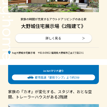
ug:home
家族の時間が充実するアウトドアリビングのある家
大野城住宅展示場《2階建て》
詳しく見る
hug大野城住宅展示場 〒816-0902 福岡県大野城市乙金3丁目23-1
in hitマリナ通り
都市高速「愛宕ランプ」より約3分
家族の『カオ』が変化する、スタジオ、おとな空
間、トレーラーハウスがある2階建