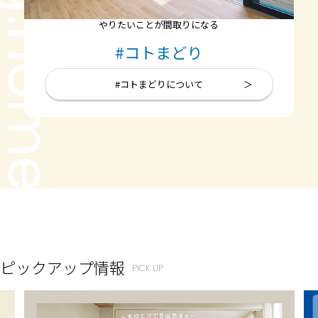
ug:home
やりたいことが間取りになる
#コトまどり
#コトまどりについて
ピックアップ情報
PICK UP