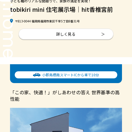
ug:home
子ども軸のリアルな間取りで、家族の満足を実現！
tobikiri mini 住宅展示場｜hit香椎宮前
〒813-0044 福岡県福岡市東区千早5丁目8番31号
詳しく見る
小郡鳥栖南スマートICから車で10分
「この家、快適！」がしあわせの答え 世界基準の高
性能