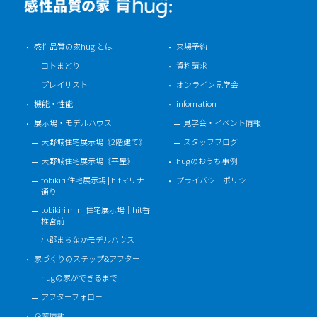
感性品質の家hug:とは
来場予約
コトまどり
資料請求
プレイリスト
オンライン見学会
機能・性能
infomation
展示場・モデルハウス
見学会・イベント情報
大野城住宅展示場《2階建て》
スタッフブログ
大野城住宅展示場《平屋》
hugのおうち事例
tobikiri 住宅展示場 | hitマリナ
プライバシーポリシー
通り
tobikiri mini 住宅展示場｜hit香
椎宮前
小郡まちなかモデルハウス
家づくりのステップ&アフター
hugの家ができるまで
アフターフォロー
企業情報