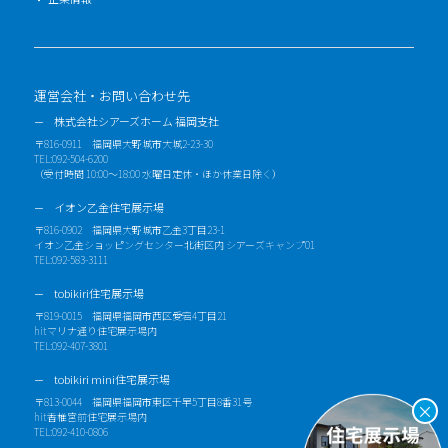
運営会社・お問い合わせ先
株式会社シアーズホーム 福岡支社
〒816-0911 福岡県大野城市大城2-23-30
TEL:092-504-6200
（受付時間 10:00～18:00 水曜日定休・ほか休業日除く）
イオン乙金住宅展示場
〒816-0902 福岡県大野城市乙金3丁目23-1
イオン乙金ショッピングセンター北街区内 シアーズキャンプ01
TEL:092-583-3111
tobikiri住宅展示場
〒819-0015 福岡県福岡市西区愛宕4丁目21
hitマリナ通り住宅展示場内
TEL:092-407-3801
tobikiri mini住宅展示場
〒813-0044 福岡県福岡市東区千早5丁目8番31号
×
hit香椎宮前住宅展示場内
TEL:092-410-0806