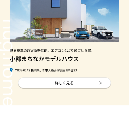
ug:home
世界基準の超W断熱性能、エアコン1台で過ごせる家。
小郡まちなかモデルハウス
〒838-0142 福岡県小郡市大板井字後田384番23
詳しく見る