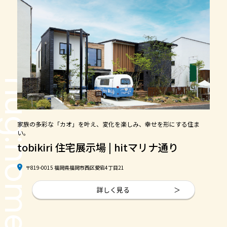
ug:home
家族の多彩な「カオ」を叶え、変化を楽しみ、幸せを形にする住ま
い。
tobikiri 住宅展示場 | hitマリナ通り
〒819-0015 福岡県福岡市西区愛宕4丁目21
詳しく見る