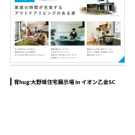
育hug:大野城住宅展示場 in イオン乙金SC