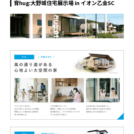
育hug:大野城住宅展示場 in イオン乙金SC