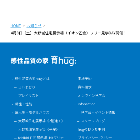
HOME
お知らせ
4月8日（土）大野城住宅展示場（イオン乙金）フリー見学DAY開催！
感性品質の家hug:とは
来場予約
コトまどり
資料請求
プレイリスト
オンライン見学会
機能・性能
infomation
展示場・モデルハウス
見学会・イベント情報
大野城住宅展示場《2階建て》
スタッフブログ
大野城住宅展示場《平屋》
hugのおうち事例
tobikiri 住宅展示場 | hitマリナ
プライバシーポリシー