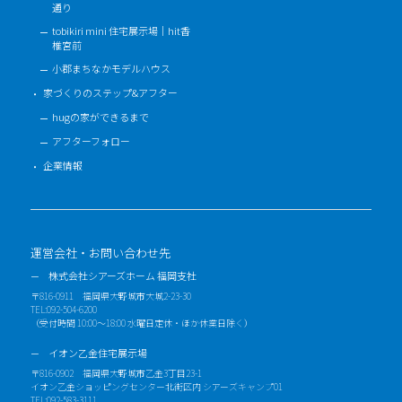
通り
tobikiri mini 住宅展示場｜hit香
椎宮前
小郡まちなかモデルハウス
家づくりのステップ&アフター
hugの家ができるまで
アフターフォロー
企業情報
運営会社・お問い合わせ先
株式会社シアーズホーム 福岡支社
〒816-0911 福岡県大野城市大城2-23-30
TEL:092-504-6200
（受付時間 10:00～18:00 水曜日定休・ほか休業日除く）
イオン乙金住宅展示場
〒816-0902 福岡県大野城市乙金3丁目23-1
イオン乙金ショッピングセンター北街区内 シアーズキャンプ01
TEL:092-583-3111