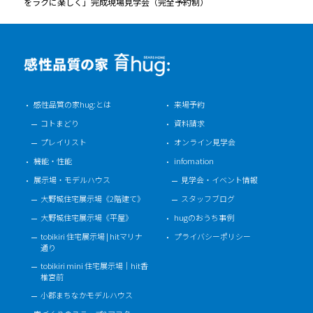
をラクに楽しく」完成現場見学会（完全予約制）
感性品質の家hug:とは
来場予約
コトまどり
資料請求
プレイリスト
オンライン見学会
機能・性能
infomation
展示場・モデルハウス
見学会・イベント情報
大野城住宅展示場《2階建て》
スタッフブログ
大野城住宅展示場《平屋》
hugのおうち事例
tobikiri 住宅展示場 | hitマリナ
プライバシーポリシー
通り
tobikiri mini 住宅展示場｜hit香
椎宮前
小郡まちなかモデルハウス