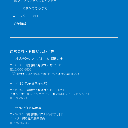
家づくりのステップ&アフター
hugの家ができるまで
アフターフォロー
企業情報
運営会社・お問い合わせ先
株式会社シアーズホーム 福岡支社
〒816-0911 福岡県大野城市大城2-23-30
TEL:092-504-6200
（受付時間 10:00～18:00 水曜日定休・ほか休業日除く）
イオン乙金住宅展示場
〒816-0902 福岡県大野城市乙金3丁目23-1
イオン乙金ショッピングセンター北街区内 シアーズキャンプ01
TEL:092-583-3111
tobikiri住宅展示場
〒819-0015 福岡県福岡市西区愛宕4丁目21
hitマリナ通り住宅展示場内
TEL:092-407-3801