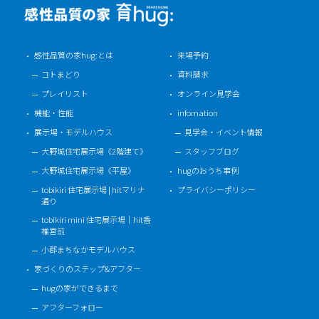
感性品質の家hug:とは
来場予約
コトまどり
資料請求
プレイリスト
オンライン見学会
機能・性能
infomation
展示場・モデルハウス
見学会・イベント情報
大野城住宅展示場《2階建て》
スタッフブログ
大野城住宅展示場《平屋》
hugのおうち事例
tobikiri 住宅展示場 | hitマリナ
プライバシーポリシー
通り
tobikiri mini 住宅展示場｜hit香
椎宮前
小郡まちなかモデルハウス
家づくりのステップ&アフター
hugの家ができるまで
アフターフォロー