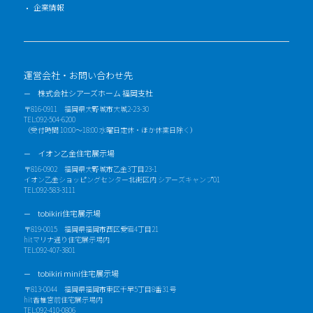
企業情報
運営会社・お問い合わせ先
株式会社シアーズホーム 福岡支社
〒816-0911 福岡県大野城市大城2-23-30
TEL:092-504-6200
（受付時間 10:00～18:00 水曜日定休・ほか休業日除く）
イオン乙金住宅展示場
〒816-0902 福岡県大野城市乙金3丁目23-1
イオン乙金ショッピングセンター北街区内 シアーズキャンプ01
TEL:092-583-3111
tobikiri住宅展示場
〒819-0015 福岡県福岡市西区愛宕4丁目21
hitマリナ通り住宅展示場内
TEL:092-407-3801
tobikiri mini住宅展示場
〒813-0044 福岡県福岡市東区千早5丁目8番31号
hit香椎宮前住宅展示場内
TEL:092-410-0806