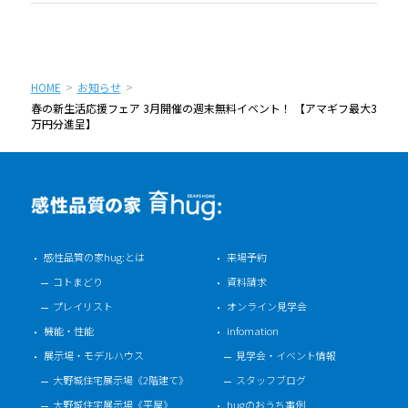
HOME
お知らせ
春の新生活応援フェア 3月開催の週末無料イベント！ 【アマギフ最大3
万円分進呈】
感性品質の家hug:とは
来場予約
コトまどり
資料請求
プレイリスト
オンライン見学会
機能・性能
infomation
展示場・モデルハウス
見学会・イベント情報
大野城住宅展示場《2階建て》
スタッフブログ
大野城住宅展示場《平屋》
hugのおうち事例