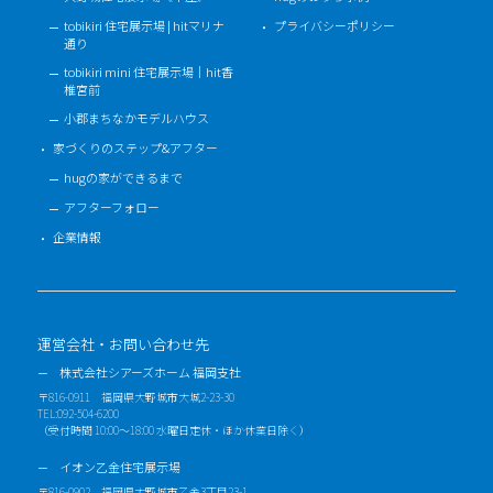
tobikiri 住宅展示場 | hitマリナ
プライバシーポリシー
通り
tobikiri mini 住宅展示場｜hit香
椎宮前
小郡まちなかモデルハウス
家づくりのステップ&アフター
hugの家ができるまで
アフターフォロー
企業情報
運営会社・お問い合わせ先
株式会社シアーズホーム 福岡支社
〒816-0911 福岡県大野城市大城2-23-30
TEL:092-504-6200
（受付時間 10:00～18:00 水曜日定休・ほか休業日除く）
イオン乙金住宅展示場
〒816-0902 福岡県大野城市乙金3丁目23-1