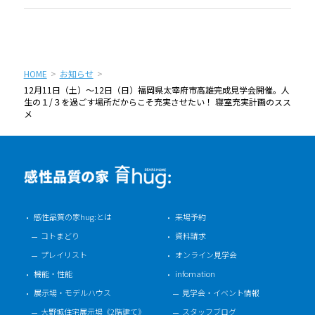
HOME
お知らせ
12月11日（土）〜12日（日）福岡県太宰府市高雄完成見学会開催。人
生の１/３を過ごす場所だからこそ充実させたい！ 寝室充実計画のスス
メ
感性品質の家hug:とは
来場予約
コトまどり
資料請求
プレイリスト
オンライン見学会
機能・性能
infomation
展示場・モデルハウス
見学会・イベント情報
大野城住宅展示場《2階建て》
スタッフブログ