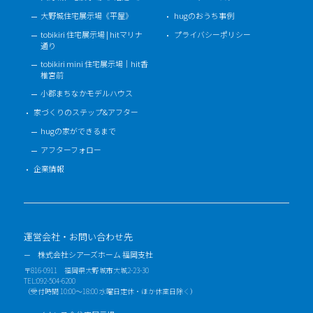
大野城住宅展示場《平屋》
hugのおうち事例
tobikiri 住宅展示場 | hitマリナ
プライバシーポリシー
通り
tobikiri mini 住宅展示場｜hit香
椎宮前
小郡まちなかモデルハウス
家づくりのステップ&アフター
hugの家ができるまで
アフターフォロー
企業情報
運営会社・お問い合わせ先
株式会社シアーズホーム 福岡支社
〒816-0911 福岡県大野城市大城2-23-30
TEL:092-504-6200
（受付時間 10:00～18:00 水曜日定休・ほか休業日除く）